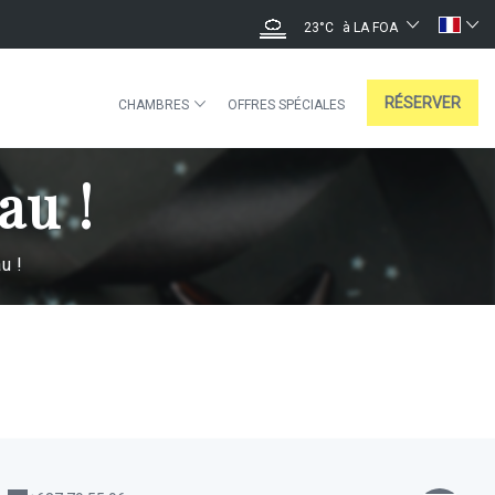
23°C
à LA FOA
RÉSERVER
CHAMBRES
OFFRES SPÉCIALES
au !
u !