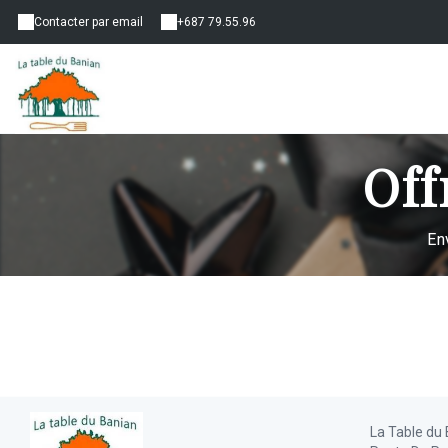
Contacter par email
+687 79.55.96
Off
En
La Table du