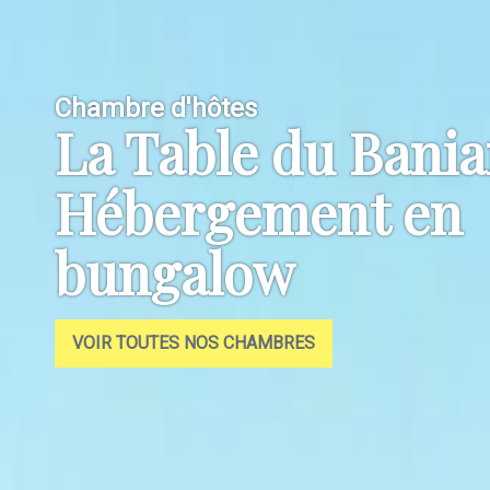
Chambre d'hôtes
La Table du Bania
Hébergement en
bungalow
VOIR TOUTES NOS CHAMBRES