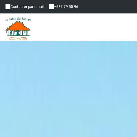
Contacter par email
+687 79.55.96