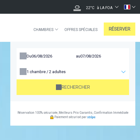
22°C
à LA FOA
RÉSERVER
CHAMBRES
OFFRES SPÉCIALES
Du
au
1
chambre /
2
adultes
RECHERCHER
Réservation 100% sécurisée, Meilleurs Prix Garantis, Confirmation Immédiate
Paiement sécurisé par