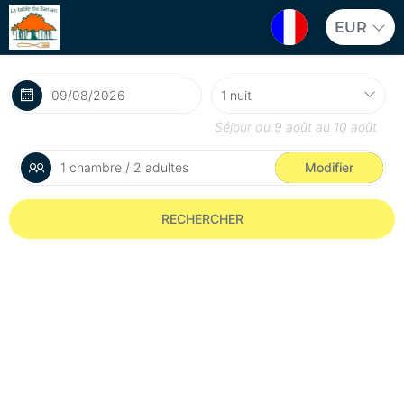
EUR
Séjour du
9 août
au
10 août
1 chambre / 2 adultes
Modifier